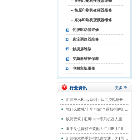
-- 良明印刷机变频器维修
-- 筱原印刷机变频器维修
-- 东洋印刷机变频器维修
伺服驱动器维修
直流调速器维修
触摸屏维修
变频器维护保养
电梯主板维修
行业资讯
更多
汇川技术Easy系列：从工控现场长出来的设计
凭什么敢喊“十年可靠”？硬核拆解汇川连续5年霸榜伺服的“高可靠基因”
以简驭繁 | 汇川Light系列机器人重磅发布
看不见也能精准装配！汇川IR-U18协作机器人破解电驱轴系盲装难题
汇川技术携手苏州轨道交通，为1号线BAS系统换新EVO800“中国脑”