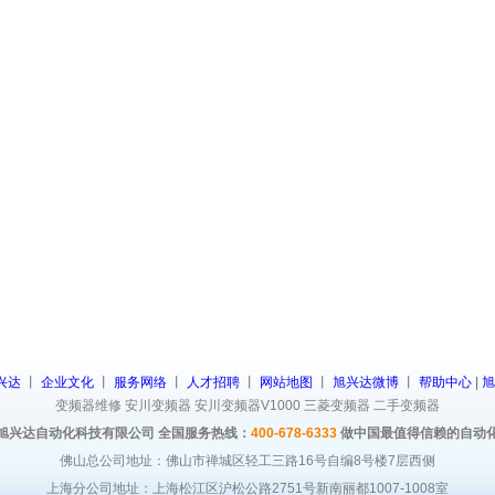
兴达
丨
企业文化
丨
服务网络
丨
人才招聘
丨
网站地图
丨
旭兴达微博
丨
帮助中心
|
旭
变频器维修
安川变频器
安川变频器V1000
三菱变频器
二手变频器
旭兴达自动化科技有限公司 全国服务热线：
400-678-6333
做中国最值得信赖的自动
佛山总公司地址：佛山市禅城区轻工三路16号自编8号楼7层西侧
上海分公司地址：上海松江区沪松公路2751号新南丽都1007-1008室