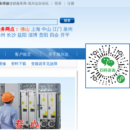
备维修
连锁服务商-旭兴达自动化
登录
注册
服务网点：
佛山
上海
中山
江门
泉州
郑州
长沙
益阳
淄博
贵阳
四会
开平
客户留言
关于旭兴达
维修
资料下载
变频器常见故障