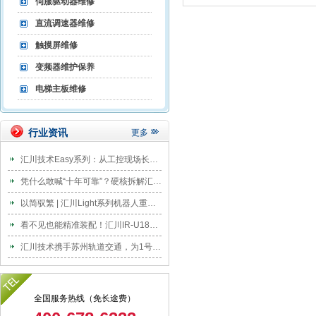
伺服驱动器维修
直流调速器维修
触摸屏维修
变频器维护保养
电梯主板维修
行业资讯
更多
汇川技术Easy系列：从工控现场长出来的设计
凭什么敢喊“十年可靠”？硬核拆解汇川连续5年霸榜伺服的“高可靠基因”
以简驭繁 | 汇川Light系列机器人重磅发布
看不见也能精准装配！汇川IR-U18协作机器人破解电驱轴系盲装难题
汇川技术携手苏州轨道交通，为1号线BAS系统换新EVO800“中国脑”
全国服务热线（免长途费）