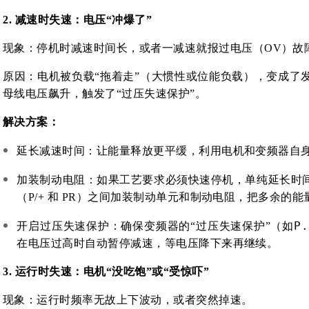
2. 减速时失速：电压“冲爆了”
现象
：停机时减速时间长，或者一减速就报过电压（OV）故
原因
：电机被负载“拖着走”（大惯性或位能负载），变成了
母线电压飙升，触发了“过压失速保护”
。
解决方案
：
延长减速时间
：让能量释放更平缓，利用电机和变频器自
加装制动电阻
：如果工艺要求必须快速停机，单纯延长时
（P/+ 和 PR）之间加装
制动单元和制动电阻
，把多余的能
P.
开启过压失速保护
：确保变频器的“过压失速保护”（如
在电压过高时自动暂停减速，等电压降下来再继续
。
3. 运行时失速：电机“没吃饱”或“受惊吓”
现象
：运行时频率无故上下波动，或者突然掉速
。