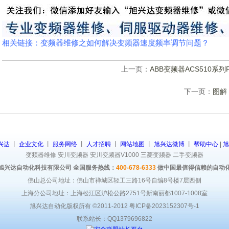
相关链接：
变频器维修之如何解决变频器速度频率调节问题？
上一页：
ABB变频器ACS510
下一页：
图解
兴达
丨
企业文化
丨
服务网络
丨
人才招聘
丨
网站地图
丨
旭兴达微博
丨
帮助中心
|
旭
变频器维修
安川变频器
安川变频器V1000
三菱变频器
二手变频器
旭兴达自动化科技有限公司 全国服务热线：
400-678-6333
做中国最值得信赖的自动
佛山总公司地址：佛山市禅城区轻工三路16号自编8号楼7层西侧
上海分公司地址：上海松江区沪松公路2751号新南丽都1007-1008室
旭兴达自动化版权所有 ©2011-2012
粤ICP备2023152307号-1
联系站长：QQ1379696822