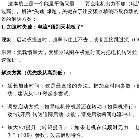
这本质上是一个
能量平衡
问题——要么电机出力不够（电
过高）。解决“失速”难题，关键在于让变频器精确匹配负载
景的解决方案：
1. 加速时失速：电流“顶到天花板了”
现象
：启动或提速时，频率卡住上不去，或者直接跳过流（O
原因
：负载惯量大，变频器试图在极短时间内把电机转速拉
速保护”
。
解决方案（优先级从高到低）
：
延长加速时间
：这是最直接的办法。把加速时间参数（
载，建议从5-10秒起步尝试
。
调整启动方式
：如果电机停机后还在转动（如风机滑行），
动”或开启“转速追踪启动”功能，避免启动瞬间电流冲击
。
加大V/f提升（转矩提升）
：如果电机在低频时无力、电
F09
升”（
）参数，改善启动特性
。